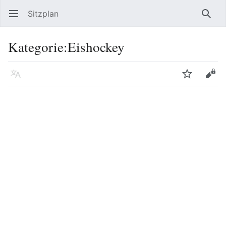
Sitzplan
Hauptmenü öffnen
Such
Kategorie
:
Eishockey
Sprache
Beobachten
Bearbeiten